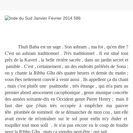
Thuli Baba est un sage . Son ashram .. ma foi , qu'en dire ?
C'est un ashram traditionnel .
Très
traditionnel . Il est situé tout
près de la Kaveri , la belle rivière sacrée , dans un jardin secret et
paisible . C'est , certainement , un des endroits préférés de Sona ;
on y chante la
Ribhu Gîta
dés quatre heures et demie du matin ;
vous êtes nettement convié à venir aussi . Ils appellent ça du chant
, mais c'est plutôt une psalmodie , très étrange , qui m'a paru au
premier abord atrocement cacophonique , genre musique concrète
des années soixante-dix en Occident genre Pierre Henry ; mais il
faut dire que j'étais très occupée à empêcher ma pauvre
tête plombée de sommeil de se démancher de mon cou , tant elle
avait envie de m'entraîner sur le sol pour enfin m'y étaler et
roupiller tout mon soûl . Je n'ai pas encore eu le coup de foudre
pour la Ribhu Gîta , mais ça viendra peut-être ; qui sait .