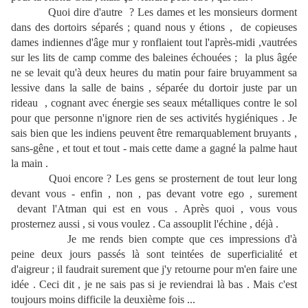
Quoi dire d'autre ? Les dames et les monsieurs dorment
dans des dortoirs séparés ; quand nous y étions , de copieuses
dames indiennes d'âge mur y ronflaient tout l'après-midi ,vautrées
sur les lits de camp comme des baleines échouées ; la plus âgée
ne se levait qu'à deux heures du matin pour faire bruyamment sa
lessive dans la salle de bains , séparée du dortoir juste par un
rideau , cognant avec énergie ses seaux métalliques contre le sol
pour que personne n'ignore rien de ses activités hygiéniques . Je
sais bien que les indiens peuvent être remarquablement bruyants ,
sans-gêne , et tout et tout - mais cette dame a gagné la palme haut
la main .
Quoi encore ? Les gens se prosternent de tout leur long
devant vous - enfin , non , pas devant votre ego , surement
devant l'Atman qui est en vous . Après quoi , vous vous
prosternez aussi , si vous voulez . Ca assouplit l'échine , déjà .
Je me rends bien compte que ces impressions d'à
peine deux jours passés là sont teintées de superficialité et
d'aigreur ; il faudrait surement que j'y retourne pour m'en faire une
idée . Ceci dit , je ne sais pas si je reviendrai là bas . Mais c'est
toujours moins difficile la deuxième fois ...