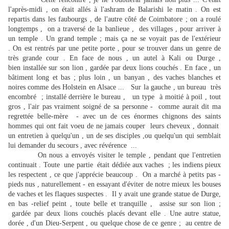
l'après-midi , on était allés à l'ashram de Balarishi le matin . On est
repartis dans les faubourgs , de l'autre côté de Coimbatore ; on a roulé
longtemps , on a traversé de la banlieue , des villages , pour arriver à
un temple . Un grand temple ; mais ça ne se voyait pas de l'extérieur
. On est rentrés par une petite porte , pour se trouver dans un genre de
très grande cour . En face de nous , un autel à Kali ou Durge ,
bien installée sur son lion , gardée par deux lions couchés . En face , un
bâtiment long et bas ; plus loin , un banyan , des vaches blanches et
noires comme des Holstein en Alsace ... Sur la gauche , un bureau très
encombré ; installé derrière le bureau , un type à moitié à poil , tout
gros , l'air pas vraiment soigné de sa personne - comme aurait dit ma
regrettée belle-mère - avec un de ces énormes chignons des saints
hommes qui ont fait voeu de ne jamais couper leurs cheveux , donnait
un entretien à quelqu'un , un de ses disciples ,ou quelqu'un qui semblait
lui demander du secours , avec révérence ...
On nous a envoyés visiter le temple , pendant que l'entretien
continuait . Toute une partie était dédiée aux vaches ; les indiens pieux
les respectent , ce que j'apprécie beaucoup . On a marché à petits pas -
pieds nus , naturellement - en essayant d'éviter de notre mieux les bouses
de vaches et les flaques suspectes . Il y avait une grande statue de Durge,
en bas -relief peint , toute belle et tranquille , assise sur son lion ;
gardée par deux lions couchés placés devant elle . Une autre statue,
dorée , d'un Dieu-Serpent , ou quelque chose de ce genre ; au centre de