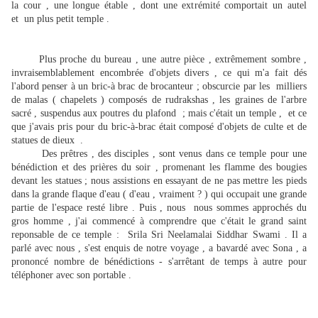
la cour , une longue étable , dont une extrémité comportait un autel
et un plus petit temple .
Plus proche du bureau , une autre pièce , extrêmement sombre ,
invraisemblablement encombrée d'objets divers , ce qui m'a fait dés
l'abord penser à un bric-à brac de brocanteur ; obscurcie par les milliers
de malas ( chapelets ) composés de rudrakshas , les graines de l'arbre
sacré , suspendus aux poutres du plafond ; mais c'était un temple , et ce
que j'avais pris pour du bric-à-brac était composé d'objets de culte et de
statues de dieux .
Des prêtres , des disciples , sont venus dans ce temple pour une
bénédiction et des prières du soir , promenant les flamme des bougies
devant les statues ; nous assistions en essayant de ne pas mettre les pieds
dans la grande flaque d'eau ( d'eau , vraiment ? ) qui occupait une grande
partie de l'espace resté libre . Puis , nous nous sommes approchés du
gros homme , j'ai commencé à comprendre que c'était le grand saint
reponsable de ce temple : Srila Sri Neelamalai Siddhar Swami . Il a
parlé avec nous , s'est enquis de notre voyage , a bavardé avec Sona , a
prononcé nombre de bénédictions - s'arrêtant de temps à autre pour
téléphoner avec son portable .