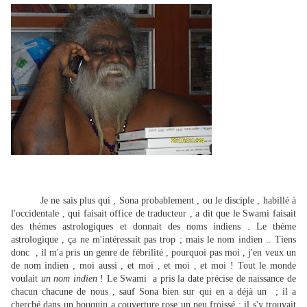
Je ne sais plus qui , Sona probablement , ou le disciple , habillé à
l'occidentale , qui faisait office de traducteur , a dit que le Swami faisait
des thémes astrologiques et donnait des noms indiens . Le théme
astrologique , ça ne m'intéressait pas trop ; mais le nom indien .. Tiens
donc , il m'a pris un genre de fébrilité , pourquoi pas moi , j'en veux un
de nom indien , moi aussi , et moi , et moi , et moi ! Tout le monde
voulait
un nom indien
! Le Swami a pris la date précise de naissance de
chacun chacune de nous , sauf Sona bien sur qui en a déjà un ; il a
cherché dans un bouquin a couverture rose un peu froissé ; il s'y trouvait