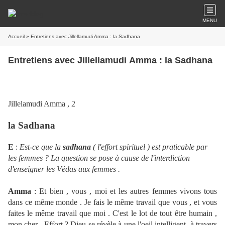
MENU
Accueil
» Entretiens avec Jillellamudi Amma : la Sadhana
Entretiens avec Jillellamudi Amma : la Sadhana
Jillelamudi Amma , 2
la Sadhana
E
:
Est-ce que la
sadhana
( l'effort spirituel ) est praticable par
les femmes ? La question se pose à cause de l'interdiction
d'enseigner les Védas aux femmes .
Amma
: Et bien , vous , moi et les autres femmes vivons tous
dans ce même monde . Je fais le même travail que vous , et vous
faites le même travail que moi . C'est le lot de tout être humain ,
mon cher . Effort ? Dieu se révèle à une l'oeil intelligent à travers