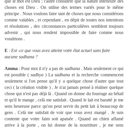
que le mot est Dieu ; l'autre considère que la nature intérieure des
choses est Dieu . On utilise des termes variés pour le même
principe . Nous voulons faire tant de choses que nous considérons
comme valables , et cependant , en dépit de toutes nos intentions
et résolutions , des circonstances particulières semblent toujours
advenir , qui nous rendent impossible de faire comme nous
voudrions .
E
:
Est -ce que vous avez atteint votre état actuel sans faire
aucune sadhana ?
Amma
: Pour moi il n'y a pas de
sadhana
. Mais seulement ce qui
est possible (
sadhya
) La
sadhana
et la recherche commencent
seulement si l'on pense qu'il y a quelque chose d'autre que tout
ceci ( la création visible ) . Je n'ai jamais pensé à réaliser quelque
chose qui n'est pas déjà là . Quand on donne du fourrage au bétail
et qu'il le mange , celà me satisfait . Quand le lait est baratté je me
sens heureuse parce qu'on peut servir du petit lait à beaucoup de
gens . Celà me satisfait de voir que vous avez mangé . Je suis
contente que votre faim soit apaisée . Quand un chien affamé
arrive à la porte , on lui donne de la nourriture , je me sens