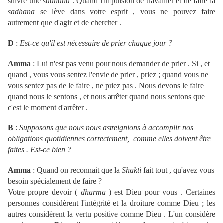
suivre une
sadhana
. Quand l'impulsion de travailler et de faire la
sadhana
se lève dans votre esprit , vous ne pouvez faire
autrement que d'agir et de chercher .
D
:
Est-ce qu'il est nécessaire de prier chaque jour ?
Amma
: Lui n'est pas venu pour nous demander de prier . Si , et
quand , vous vous sentez l'envie de prier , priez ; quand vous ne
vous sentez pas de le faire , ne priez pas . Nous devons le faire
quand nous le sentons , et nous arrêter quand nous sentons que
c'est le moment d'arrêter .
B
:
Supposons que nous nous astreignions à accomplir nos
obligations quotidiennes correctement, comme elles doivent être
faites . Est-ce bien ?
Amma
: Quand on reconnait que la
Shakti
fait tout , qu'avez vous
besoin spécialement de faire ?
Votre propre devoir (
dharma
) est Dieu pour vous . Certaines
personnes considèrent l'intégrité et la droiture comme Dieu ; les
autres considèrent la vertu positive comme Dieu . L'un considère