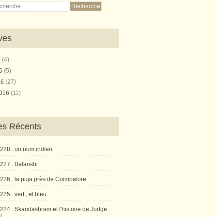
ves
6
(4)
16
(5)
16
(27)
2016
(11)
les Récents
 228 : un nom indien
227 : Balarishi
 226 : la puja près de Coimbatore
225 : vert , et bleu
224 : Skandashram et l'histoire de Judge
l