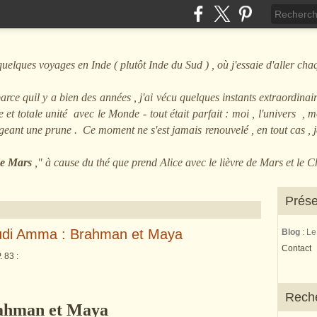
ques voyages en Inde ( plutôt Inde du Sud ) , où j'essaie d'aller cha
arce quil y a bien des années , j'ai vécu quelques instants extraordinair
et totale unité avec le Monde - tout était parfait : moi , l'univers , mo
angeant une prune . Ce moment ne s'est jamais renouvelé , en tout cas ,
 de Mars
," à cause du thé que prend Alice avec le lièvre de Mars et le 
Prése
amudi Amma : Brahman et Maya
Blog
: L
Contact
 83 :
Rech
ahman et Maya