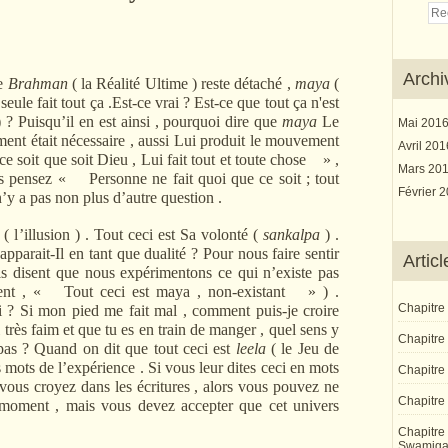
Archi
ue
Brahman
( la Réalité Ultime ) reste détaché ,
maya
(
seule fait tout ça .Est-ce vrai ? Est-ce que tout ça n'est
) ? Puisqu
’
il en est ainsi , pourquoi dire que
maya
Le
Mai 201
ent était nécessaire , aussi Lui produit le mouvement
Avril 20
soit que soit Dieu , Lui fait tout et toute chose » ,
Mars 20
us pensez « Personne ne fait quoi que ce soit ; tout
Février 
n
’
y a pas non plus d
’
autre question .
( l
’
illusion ) . Tout ceci est Sa volonté (
sankalpa
) .
parait-Il en tant que dualité ? Pour nous faire sentir
Artic
 disent que nous expérimentons ce qui n
’
existe pas
disent , « Tout ceci est maya , non-existant » ) .
Chapitre
si ? Si mon pied me fait mal , comment puis-je croire
i très faim et que tu es en train de manger , quel sens y
Chapitre 
 pas ? Quand on dit que tout ceci est
leela
( le Jeu de
s mots de l
’
expérience . Si vous leur dites ceci en mots
Chapitre
 vous croyez dans les écritures , alors vous pouvez ne
Chapitre 
 moment , mais vous devez accepter que cet univers
Chapitre 
Swamiga