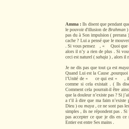
Amma :
Ils disent que pendant q
le pouvoir d'illusion de
Brahman
) 
pas du à Son impulsion ( prerana 
cache ? Lui a pensé que le mouvem
. Si vous pensez , « Quoi que ce 
alors il n
’
y a rien de plus . Si vo
ceci est naturel (
sahaja
) , alors il 
Je ne dis pas que tout ça est
maya
Quand Lui est la Cause ,pourquoi ap
l
’
Unité de « ce qui est « , ils
comme si cela existait . ( Ils 
Comment cela pourrait-il être ain
que la douleur n
’
existe pas ? Si j
’
a
a t
’
il à dire que ma faim n
’
existe
Dieu ) ou
maya
, ce ne sont pas le
simples , ils ne répondent pas . Si
pas accepter ce que je dis en ce
Entier est entre Ses mains .