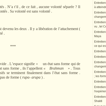
Entretien
tés . N
’
a t
’
il , de ce fait , aucune volonté séparée ? Il
à atteindr
lontés . Sa volonté est sans volonté .
Entretien
changeme
Entretien
vu , tel 
 devenu les deux . Il y a libération de l
’
attachement (
Entretie
té .
Maya
Entretien
***
ce qui es
Entretien
Entretie
Entretien
 vide . L
’
espace signifie « un état sans forme qui de
changeme
 sans forme , ils l
’
appellent
« Brahman
» . Tous
Entretien
ifs se terminent finalement dans l
’
état sans forme .
; les fo
 pas de forme (
rupa- arupa
) .
Entretie
Entretien
l'expérie
Entretien
Shakti