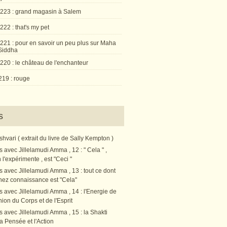
 223 : grand magasin à Salem
222 : that's my pet
 221 : pour en savoir un peu plus sur Maha
Siddha
220 : le château de l'enchanteur
219 : rouge
s
vari ( extrait du livre de Sally Kempton )
s avec Jillelamudi Amma , 12 : " Cela " ,
l'expérimente , est "Ceci "
s avec Jillelamudi Amma , 13 : tout ce dont
nez connaissance est "Cela"
s avec Jillelamudi Amma , 14 : l'Energie de
nion du Corps et de l'Esprit
s avec Jillelamudi Amma , 15 : la Shakti
a Pensée et l'Action