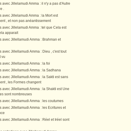
s avec Jillelamudi Amma : il n'y a pas d'Autre
e .
s avec Jillelamudi Amma : la Mort est
nt , et non pas anéantissement
s avec Jillelamudi Amma : tel que Cela est
Cela apparait
ns avec Jillellamudi Amma : Brahman et
s avec Jillellamudi Amma : Dieu , c'est tout
t vu
s avec Jillellamudi Amma : la foi
ns avec Jillellamudi Amma : la Sadhana
s avec Jillellamudi Amma : la Sakti est sans
nt , les Formes changent
s avec Jillellamudi Amma : la Shakti est Une
rmes sont nombreuses
ns avec Jillellamudi Amma : les coutumes
s avec Jillellamudi Amma : les Ecritures et
nce
s avec Jillellamudi Amma : Réel et Iréel sont