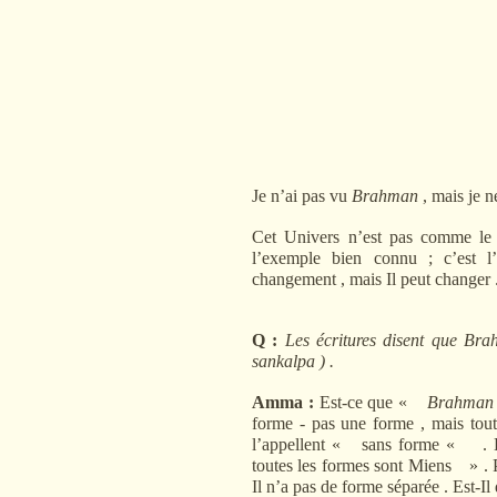
Je n
’
ai pas vu
Brahman
, mais je n
Cet Univers n
’
est pas comme le 
l
’
exemple bien connu ; c
’
est l
changement , mais Il peut changer 
Q :
Les écritures disent que Br
sankalpa ) .
Amma :
Est-ce que «
Brahm
forme - pas une forme , mais toute
l
’
appellent « sans forme « . Da
toutes les formes sont Miens » . P
Il n
’
a pas de forme séparée . Est-Il 