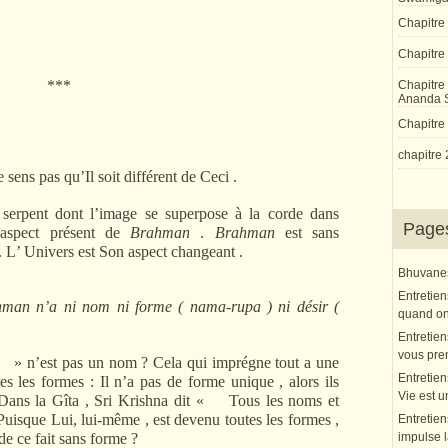
Chapitre
Chapitre 
***
Chapitre
Ananda 
Chapitre 
chapitre 
e sens pas qu
’
Il soit différent de Ceci .
serpent dont l
’
image se superpose à la corde dans
Page
’
aspect présent de
Brahman
.
Brahman
est sans
. L
’
Univers est Son aspect changeant .
Bhuvanesh
Entretien
ahman n
’
a ni nom ni forme ( nama-rupa ) ni désir (
quand on 
Entretien
vous pre
an
» n
’
est pas un nom ? Cela qui imprégne tout a une
Entretien
s les formes : Il n
’
a pas de forme unique , alors ils
Vie est u
ns la Gîta , Sri Krishna dit « Tous les noms et
uisque Lui, lui-même , est devenu toutes les formes ,
Entretien
de ce fait sans forme ?
impulse l