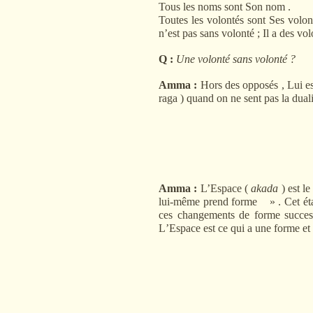
Tous les noms sont Son nom .
Toutes les volontés sont Ses volon
n
’
est pas sans volonté ; Il a des vo
Q :
Une volonté sans volonté ?
Amma :
Hors des opposés , Lui est
raga ) quand on ne sent pas la duali
Amma :
L
’
Espace (
akada
) est le
lui-même prend forme » . Cet état
ces changements de forme success
L
’
Espace est ce qui a une forme et