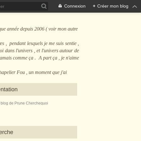
Connexion
+
Créer mon blog
que année depuis 2006 ( voir mon autre
es , pendant lesquels je me suis sentie ,
i dans l'univers , et l'univers autour de
 jamais comme ça . A part ça , je n'aime
Chapelier Fou , un moment que j'ai
ntation
e blog de Prune Cherchequoi
erche