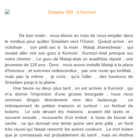
De bon matin , nous étions en train de nous empiler dans
le minibus pour quitter Sriseilam vers l'Ouest . Quand arriva , en
rickshaw , son petit sac à la main : Mataji Jnaneshwari .. qui
voulait aller voir son guru à Kurnool . Kurnool était
presque
sur
notre chemin .. Le guru de Mataji était un avadhûta réputé , une
jeunesse de 118 ans . Donc , nous avons installé Mataji à la place
d'honneur , et sommes redescendus , par une route qui tortillait ,
mais pas la même , je crois , qu'à l'aller ... des hauteurs de
Sriseilam jusqu'à la plaine .
Une heure ou deux plus tard , on est arrivés à Kurnool , qui
m'a donné l'impresion d'une grosse bourgade ; nous nous
sommes dirigés directement vers des faubourgs : un
imbriquement de petites maisons et surtout - un festival de
kolams . Le sols devant les maisons avaient été lavés et ,
souvent ensuite , recouverts d'un enduit à base de bouse de
vache , ce qui donnait une teinte jaune vert anis pâle , un fond
très réussi qui faisait ressortir les autres couleurs . Le mot
kolam
que je connaissais est probablement du tamil , mais en Andhra