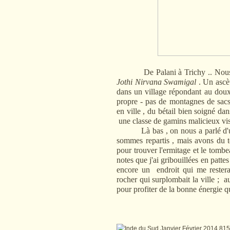
De Palani à Trichy .. Nous so
Jothi Nirvana Swamigal
. Un ascèt
dans un village répondant au doux 
propre - pas de montagnes de sacs
en ville , du bétail bien soigné da
une classe de gamins malicieux vi
Là bas , on nous a parlé d'un au
sommes repartis , mais avons du t
pour trouver l'ermitage et le tombe
notes que j'ai gribouillées en patt
encore un endroit qui me restera 
rocher qui surplombait la ville ; a
pour profiter de la bonne énergie q