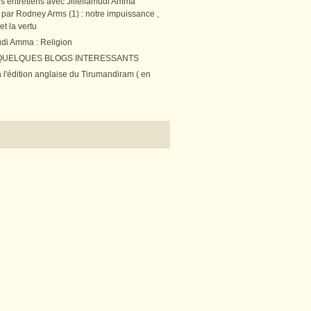
es entretiens avec Jillellamudi Amma
s par Rodney Arms (1) : notre impuissance ,
et la vertu
udi Amma : Religion
 QUELQUES BLOGS INTERESSANTS
 l'édition anglaise du Tirumandiram ( en