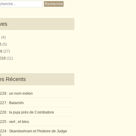
ves
6
(4)
16
(5)
16
(27)
2016
(11)
les Récents
 228 : un nom indien
227 : Balarishi
 226 : la puja près de Coimbatore
225 : vert , et bleu
224 : Skandashram et l'histoire de Judge
l