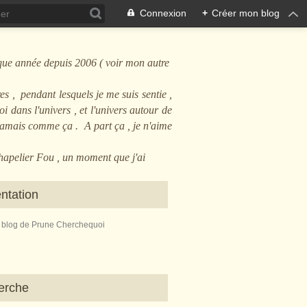
Connexion
+
Créer mon blog
que année depuis 2006 ( voir mon autre
es , pendant lesquels je me suis sentie ,
i dans l'univers , et l'univers autour de
 jamais comme ça . A part ça , je n'aime
Chapelier Fou , un moment que j'ai
ntation
e blog de Prune Cherchequoi
erche