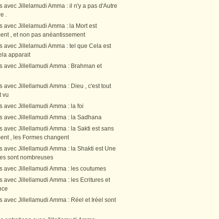
s avec Jillelamudi Amma : il n'y a pas d'Autre
e .
s avec Jillelamudi Amma : la Mort est
nt , et non pas anéantissement
s avec Jillelamudi Amma : tel que Cela est
Cela apparait
ns avec Jillellamudi Amma : Brahman et
s avec Jillellamudi Amma : Dieu , c'est tout
t vu
s avec Jillellamudi Amma : la foi
ns avec Jillellamudi Amma : la Sadhana
s avec Jillellamudi Amma : la Sakti est sans
nt , les Formes changent
s avec Jillellamudi Amma : la Shakti est Une
rmes sont nombreuses
ns avec Jillellamudi Amma : les coutumes
s avec Jillellamudi Amma : les Ecritures et
nce
s avec Jillellamudi Amma : Réel et Iréel sont