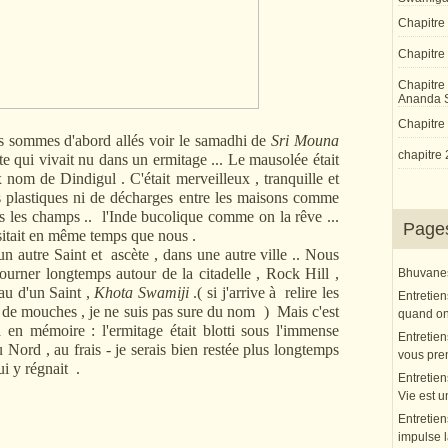
Chapitre
Chapitre 
Chapitre
Ananda 
Chapitre 
mmes d'abord allés voir le samadhi de
Sri Mouna
chapitre 
e qui vivait nu dans un ermitage ... Le mausolée était
nom de Dindigul . C'était merveilleux , tranquille et
 plastiques ni de décharges entre les maisons comme
ns les champs .. l'Inde bucolique comme on la rêve ...
Page
sitait en même temps que nous .
tre Saint et ascète , dans une autre ville .. Nous
ourner longtemps autour de la citadelle , Rock Hill ,
Bhuvanesh
au d'un Saint ,
Khota Swamiji
.( si j'arrive à relire les
Entretien
es de mouches , je ne suis pas sure du nom ) Mais c'est
quand on 
en mémoire : l'ermitage était blotti sous l'immense
Entretien
u Nord , au frais - je serais bien restée plus longtemps
vous pre
ui y régnait .
Entretien
Vie est u
Entretien
impulse l