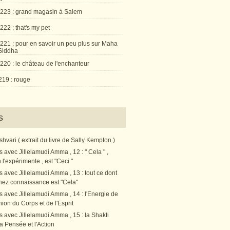
 223 : grand magasin à Salem
222 : that's my pet
 221 : pour en savoir un peu plus sur Maha
Siddha
220 : le château de l'enchanteur
219 : rouge
s
vari ( extrait du livre de Sally Kempton )
s avec Jillelamudi Amma , 12 : " Cela " ,
l'expérimente , est "Ceci "
s avec Jillelamudi Amma , 13 : tout ce dont
nez connaissance est "Cela"
s avec Jillelamudi Amma , 14 : l'Energie de
nion du Corps et de l'Esprit
s avec Jillelamudi Amma , 15 : la Shakti
a Pensée et l'Action