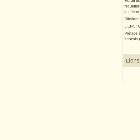
Extrait d
recueilli
le péché 
Jillellam
LIENS :
Préface à
français )
Liens