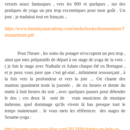
versets assez fantasques , vers les 900 et quelques , sur des
pratiques de yoga un peu trop excentriques pour mon goût . Un
jour , je traduirai tout en français ..
https://www.himalayanacademy.com/media/books/tirumantiram/T
irumantiram.pdf
Pour l'heure , les soins du potager m'occupent un peu trop ,
ainsi que mes préparatifs de départ à un stage de yoga de la voix -
( je fais le stage avec Nathalie et Adam chaque été en Bretagne ,
et je peux vous jurer que c'est gé-nial , infiniment ressourçant , à
la fois vers la profondeur et vers la joie ... On chante des
mantras quasiment toute la journée , de six heures et demie du
matin à huit heures du soir , avec quelques pauses pour détendre
le dos ; ces deux là sont de vrais musiciens de musique
indienne, quel dommage qu'ils vivent là bas presque tout le
temps maintenant . Je vous mets les références des stages de
Sesame-yoga :
http://sesame-yoga.over-blog.com/2013/09/chantez-en-inde-ce-