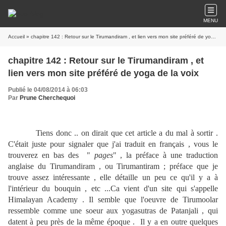
MENU
Accueil
» chapitre 142 : Retour sur le Tirumandiram , et lien vers mon site préféré de yoga de la voix
chapitre 142 : Retour sur le Tirumandiram , et
lien vers mon site préféré de yoga de la voix
Publié le 04/08/2014 à 06:03
Par
Prune Cherchequoi
Tiens donc .. on dirait que cet article a du mal à sortir .
C'était juste pour signaler que j'ai traduit en français , vous le
trouverez en bas des "
pages
" , la préface à une traduction
anglaise du Tirumandiram , ou Tirumantiram ; préface que je
trouve assez intéressante , elle détaille un peu ce qu'il y a à
l'intérieur du bouquin , etc ...Ca vient d'un site qui s'appelle
Himalayan Academy . Il semble que l'oeuvre de Tirumoolar
ressemble comme une soeur aux yogasutras de Patanjali , qui
datent à peu près de la même époque . Il y a en outre quelques