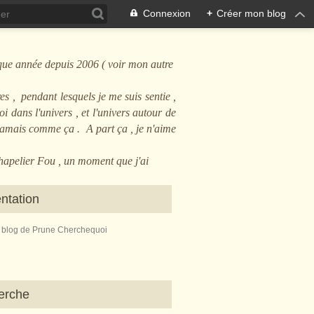
Connexion
+
Créer mon blog
que année depuis 2006 ( voir mon autre
es , pendant lesquels je me suis sentie ,
i dans l'univers , et l'univers autour de
 jamais comme ça . A part ça , je n'aime
Chapelier Fou , un moment que j'ai
ntation
e blog de Prune Cherchequoi
erche