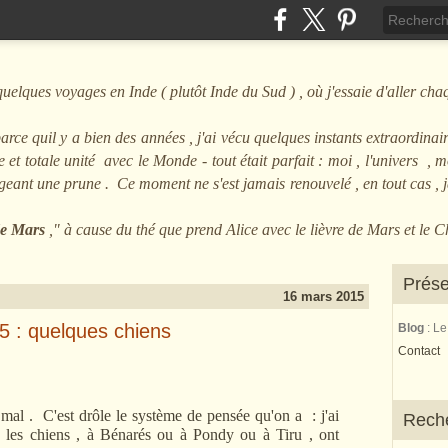
ques voyages en Inde ( plutôt Inde du Sud ) , où j'essaie d'aller cha
arce quil y a bien des années , j'ai vécu quelques instants extraordinair
et totale unité avec le Monde - tout était parfait : moi , l'univers , mo
angeant une prune . Ce moment ne s'est jamais renouvelé , en tout cas ,
 de Mars
," à cause du thé que prend Alice avec le lièvre de Mars et le 
Prése
16 mars 2015
 5 : quelques chiens
Blog
: L
Contact
 . C'est drôle le système de pensée qu'on a : j'ai
Rech
e les chiens , à Bénarés ou à Pondy ou à Tiru , ont