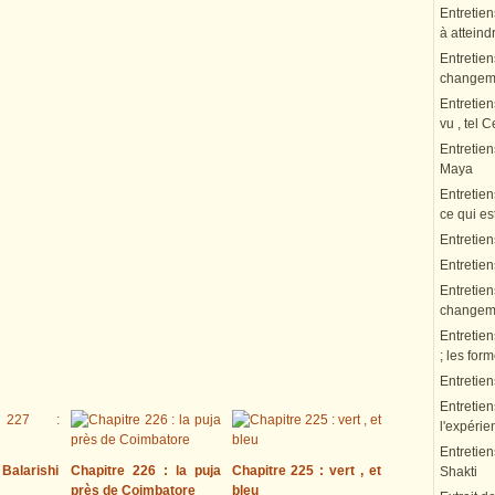
Entretien
à atteindr
Entretien
changeme
Entretien
vu , tel 
Entretie
Maya
Entretien
ce qui es
Entretien
Entretie
Entretien
changeme
Entretien
; les fo
Entretie
Entretien
l'expérie
Entretien
 Balarishi
Chapitre 226 : la puja
Chapitre 225 : vert , et
Shakti
près de Coimbatore
bleu