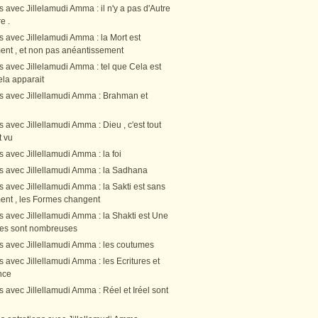
s avec Jillelamudi Amma : il n'y a pas d'Autre
e .
s avec Jillelamudi Amma : la Mort est
nt , et non pas anéantissement
s avec Jillelamudi Amma : tel que Cela est
Cela apparait
ns avec Jillellamudi Amma : Brahman et
s avec Jillellamudi Amma : Dieu , c'est tout
t vu
s avec Jillellamudi Amma : la foi
ns avec Jillellamudi Amma : la Sadhana
s avec Jillellamudi Amma : la Sakti est sans
nt , les Formes changent
s avec Jillellamudi Amma : la Shakti est Une
rmes sont nombreuses
ns avec Jillellamudi Amma : les coutumes
s avec Jillellamudi Amma : les Ecritures et
nce
s avec Jillellamudi Amma : Réel et Iréel sont