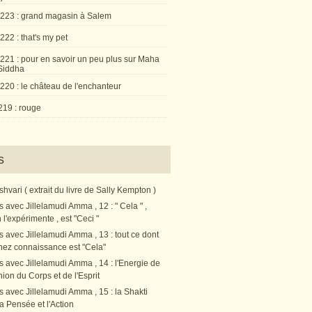
 223 : grand magasin à Salem
222 : that's my pet
 221 : pour en savoir un peu plus sur Maha
Siddha
220 : le château de l'enchanteur
219 : rouge
s
vari ( extrait du livre de Sally Kempton )
s avec Jillelamudi Amma , 12 : " Cela " ,
l'expérimente , est "Ceci "
s avec Jillelamudi Amma , 13 : tout ce dont
nez connaissance est "Cela"
s avec Jillelamudi Amma , 14 : l'Energie de
nion du Corps et de l'Esprit
s avec Jillelamudi Amma , 15 : la Shakti
a Pensée et l'Action