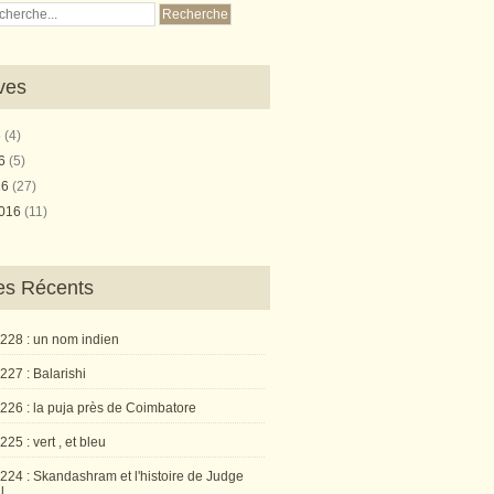
ves
6
(4)
16
(5)
16
(27)
2016
(11)
les Récents
 228 : un nom indien
227 : Balarishi
 226 : la puja près de Coimbatore
225 : vert , et bleu
224 : Skandashram et l'histoire de Judge
l