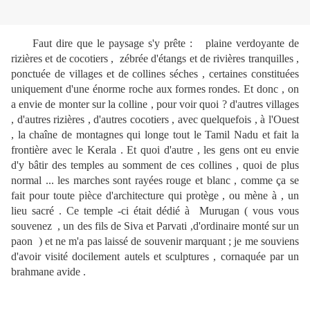
Faut dire que le paysage s'y prête : plaine verdoyante de
rizières et de cocotiers , zébrée d'étangs et de rivières tranquilles ,
ponctuée de villages et de collines séches , certaines constituées
uniquement d'une énorme roche aux formes rondes. Et donc , on
a envie de monter sur la colline , pour voir quoi ? d'autres villages
, d'autres rizières , d'autres cocotiers , avec quelquefois , à l'Ouest
, la chaîne de montagnes qui longe tout le Tamil Nadu et fait la
frontière avec le Kerala . Et quoi d'autre , les gens ont eu envie
d'y bâtir des temples au somment de ces collines , quoi de plus
normal ... les marches sont rayées rouge et blanc , comme ça se
fait pour toute pièce d'architecture qui protège , ou mène à , un
lieu sacré . Ce temple -ci était dédié à Murugan ( vous vous
souvenez , un des fils de Siva et Parvati ,d'ordinaire monté sur un
paon ) et ne m'a pas laissé de souvenir marquant ; je me souviens
d'avoir visité docilement autels et sculptures , cornaquée par un
brahmane avide .