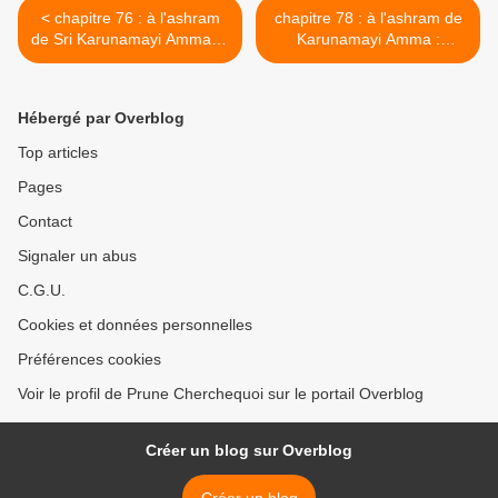
< chapitre 76 : à l'ashram
chapitre 78 : à l'ashram de
de Sri Karunamayi Amma ,2
Karunamayi Amma :
: mi-figue mi raisin ...
Ganesh >
Hébergé par Overblog
Top articles
Pages
Contact
Signaler un abus
C.G.U.
Cookies et données personnelles
Préférences cookies
Voir le profil de Prune Cherchequoi sur le portail Overblog
Créer un blog sur Overblog