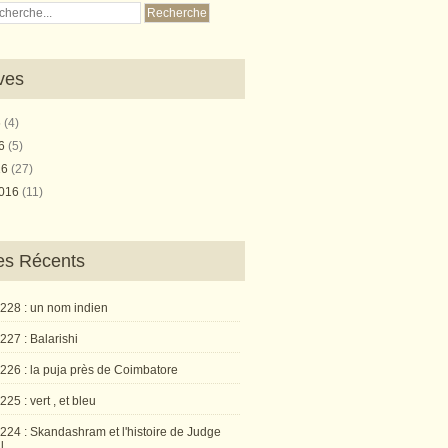
ves
6
(4)
16
(5)
16
(27)
2016
(11)
les Récents
 228 : un nom indien
227 : Balarishi
 226 : la puja près de Coimbatore
225 : vert , et bleu
224 : Skandashram et l'histoire de Judge
l