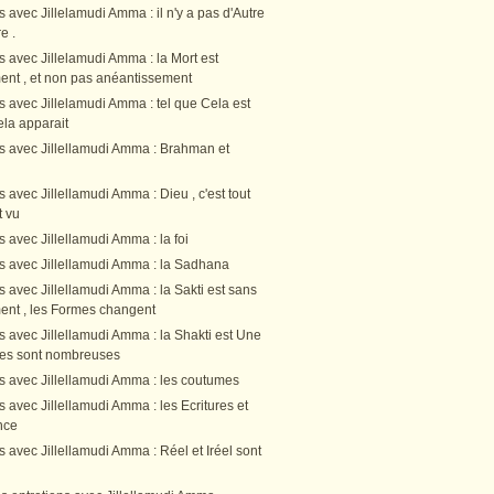
s avec Jillelamudi Amma : il n'y a pas d'Autre
e .
s avec Jillelamudi Amma : la Mort est
nt , et non pas anéantissement
s avec Jillelamudi Amma : tel que Cela est
Cela apparait
ns avec Jillellamudi Amma : Brahman et
s avec Jillellamudi Amma : Dieu , c'est tout
t vu
s avec Jillellamudi Amma : la foi
ns avec Jillellamudi Amma : la Sadhana
s avec Jillellamudi Amma : la Sakti est sans
nt , les Formes changent
s avec Jillellamudi Amma : la Shakti est Une
rmes sont nombreuses
ns avec Jillellamudi Amma : les coutumes
s avec Jillellamudi Amma : les Ecritures et
nce
s avec Jillellamudi Amma : Réel et Iréel sont