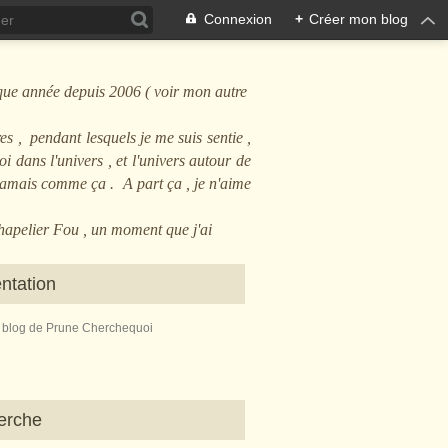
Connexion
+
Créer mon blog
que année depuis 2006 ( voir mon autre
es , pendant lesquels je me suis sentie ,
i dans l'univers , et l'univers autour de
 jamais comme ça . A part ça , je n'aime
Chapelier Fou , un moment que j'ai
ntation
e blog de Prune Cherchequoi
erche