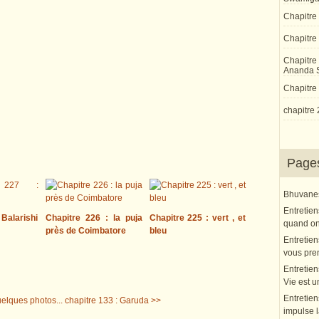
Chapitre
Chapitre 
Chapitre
Ananda 
Chapitre 
chapitre 
Page
Bhuvanesh
Entretien
 Balarishi
Chapitre 226 : la puja
Chapitre 225 : vert , et
quand on 
près de Coimbatore
bleu
Entretien
vous pre
Entretien
Vie est u
Entretien
uelques photos...
chapitre 133 : Garuda >>
impulse l