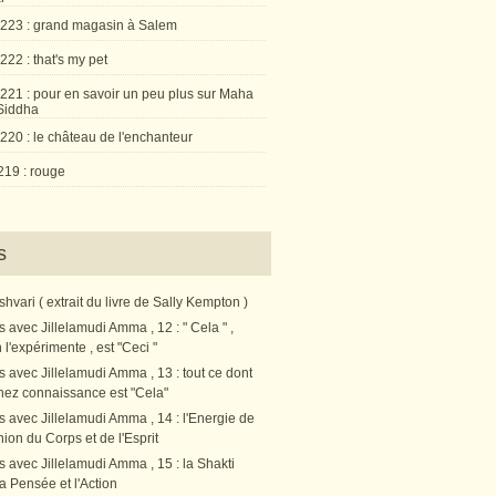
 223 : grand magasin à Salem
222 : that's my pet
 221 : pour en savoir un peu plus sur Maha
Siddha
220 : le château de l'enchanteur
219 : rouge
s
vari ( extrait du livre de Sally Kempton )
s avec Jillelamudi Amma , 12 : " Cela " ,
l'expérimente , est "Ceci "
s avec Jillelamudi Amma , 13 : tout ce dont
nez connaissance est "Cela"
s avec Jillelamudi Amma , 14 : l'Energie de
nion du Corps et de l'Esprit
s avec Jillelamudi Amma , 15 : la Shakti
a Pensée et l'Action