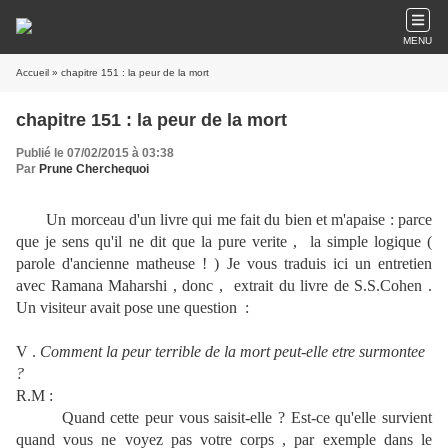
MENU
Accueil
» chapitre 151 : la peur de la mort
chapitre 151 : la peur de la mort
Publié le 07/02/2015 à 03:38
Par
Prune Cherchequoi
Un morceau d'un livre qui me fait du bien et m'apaise : parce
que je sens qu'il ne dit que la pure verite , la simple logique (
parole d'ancienne matheuse ! ) Je vous traduis ici un entretien
avec Ramana Maharshi , donc , extrait du livre de S.S.Cohen .
Un visiteur avait pose une question :
V .
Comment la peur terrible de la mort peut-elle etre surmontee
?
R.M :
Quand cette peur vous saisit-elle ? Est-ce qu'elle survient
quand vous ne voyez pas votre corps , par exemple dans le