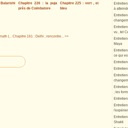
 Balarishi
Chapitre 226 : la puja
Chapitre 225 : vert , et
Entretien
près de Coimbatore
bleu
à atteindr
Entretien
changeme
Entretien
vu , tel 
nath (...
Chapitre 161 : Delhi ; rencontre... >>
Entretie
Maya
Entretien
ce qui es
Entretien
Entretie
Entretien
changeme
Entretien
; les fo
Entretie
Entretien
l'expérie
Entretien
Shakti