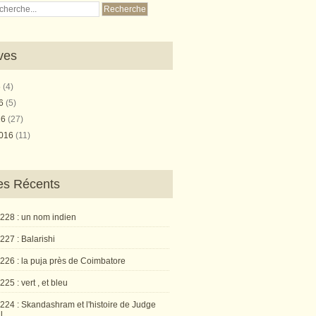
ves
6
(4)
16
(5)
16
(27)
2016
(11)
les Récents
 228 : un nom indien
227 : Balarishi
 226 : la puja près de Coimbatore
225 : vert , et bleu
224 : Skandashram et l'histoire de Judge
l