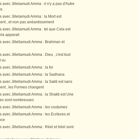
s avec Jillelamudi Amma : il n'y a pas d'Autre
e .
s avec Jillelamudi Amma : la Mort est
nt , et non pas anéantissement
s avec Jillelamudi Amma : tel que Cela est
Cela apparait
ns avec Jillellamudi Amma : Brahman et
s avec Jillellamudi Amma : Dieu , c'est tout
t vu
s avec Jillellamudi Amma : la foi
ns avec Jillellamudi Amma : la Sadhana
s avec Jillellamudi Amma : la Sakti est sans
nt , les Formes changent
s avec Jillellamudi Amma : la Shakti est Une
rmes sont nombreuses
ns avec Jillellamudi Amma : les coutumes
s avec Jillellamudi Amma : les Ecritures et
nce
s avec Jillellamudi Amma : Réel et Iréel sont