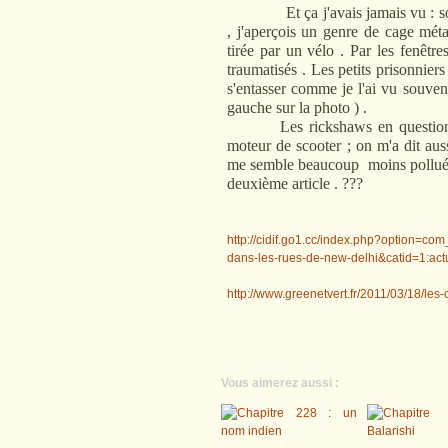
Et ça j'avais jamais vu : sortan
, j'aperçois un genre de cage métal
tirée par un vélo . Par les fenêtre
traumatisés . Les petits prisonnier
s'entasser comme je l'ai vu souve
gauche sur la photo ) .
Les rickshaws en question ne
moteur de scooter ; on m'a dit au
me semble beaucoup moins pollué q
deuxième article . ???
http://cidif.go1.cc/index.php?option=com
dans-les-rues-de-new-delhi&catid=1:act
http://www.greenetvert.fr/2011/03/18/le
Vous aimerez aussi :