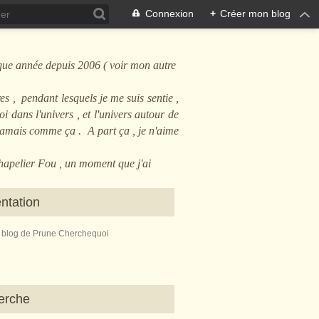
Connexion
+
Créer mon blog
que année depuis 2006 ( voir mon autre
es , pendant lesquels je me suis sentie ,
i dans l'univers , et l'univers autour de
 jamais comme ça . A part ça , je n'aime
Chapelier Fou , un moment que j'ai
ntation
e blog de Prune Cherchequoi
erche