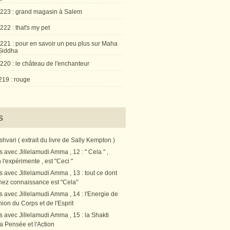
 223 : grand magasin à Salem
222 : that's my pet
 221 : pour en savoir un peu plus sur Maha
Siddha
220 : le château de l'enchanteur
219 : rouge
s
vari ( extrait du livre de Sally Kempton )
s avec Jillelamudi Amma , 12 : " Cela " ,
l'expérimente , est "Ceci "
s avec Jillelamudi Amma , 13 : tout ce dont
nez connaissance est "Cela"
s avec Jillelamudi Amma , 14 : l'Energie de
nion du Corps et de l'Esprit
s avec Jillelamudi Amma , 15 : la Shakti
a Pensée et l'Action