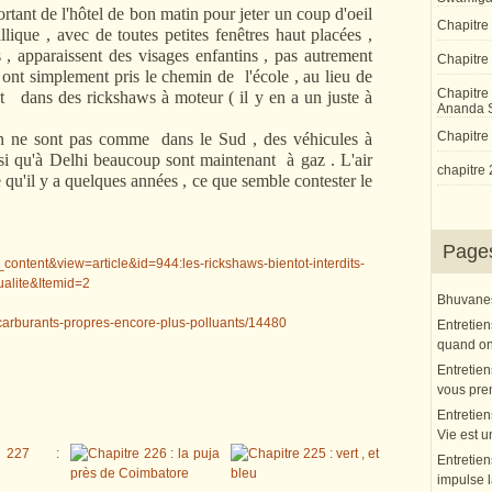
t de l'hôtel de bon matin pour jeter un coup d'oeil
Chapitre
lique , avec de toutes petites fenêtres haut placées ,
s , apparaissent des visages enfantins , pas autrement
Chapitre 
s ont simplement pris le chemin de l'école , au lieu de
Chapitre
nt dans des rickshaws à moteur ( il y en a un juste à
Ananda 
Chapitre 
 sont pas comme dans le Sud , des véhicules à
ssi qu'à Delhi beaucoup sont maintenant à gaz . L'air
chapitre 
u'il y a quelques années , ce que semble contester le
Page
_content&view=article&id=944:les-rickshaws-bientot-interdits-
ualite&Itemid=2
Bhuvanesh
s-carburants-propres-encore-plus-polluants/14480
Entretien
quand on 
Entretien
vous pre
Entretien
Vie est u
Entretien
impulse l