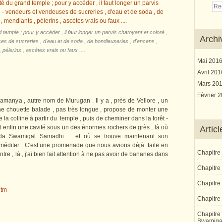
d temple ; pour y accéder , il faut longer un parvis chatoyant et coloré ,
Archi
 de sucreries , d'eau et de soda , de bondieuseries , d'encens ,
 pélerins , ascètes vrais ou faux ....
Mai 201
Avril 20
Mars 20
Février 
ya , autre nom de Murugan . Il y a , près de Vellore , un
ne chouette balade , pas très longue , propose de monter une
 la colline à partir du temple , puis de cheminer dans la forêt -
 enfin une cavité sous un des énormes rochers de grès , là où
Artic
nda Swamigal Samadhi ... et où se trouve maintenant son
 méditer . C'est une promenade que nous avions déjà faite en
Chapitre
tre , là , j'ai bien fait attention à ne pas avoir de bananes dans
Chapitre 
Chapitre
htm
Chapitre 
Chapitre 
Swamiga