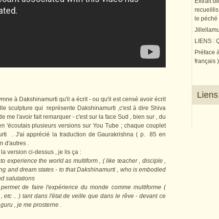
Extrait d
recueilli
le péché 
Jillellam
LIENS :
Préface à
français )
Liens
ymne à Dakshinamurti qu'il a écrit - ou qu'il est censé avoir écrit
elle sculpture qui représente Dakshinamurti ,c'est à dire Shiva
 me l'avoir fait remarquer - c'est sur la face Sud , bien sur , du
'en 'écoutais plusieurs versions sur You Tube ; chaque couplet
ti . J'ai apprécié la traduction de Gaurakrishna ( p. 85 en
in d'autres .
a version ci-dessus , je lis ça :
experience the world as multiform , ( like teacher , disciple ,
waking and dream states - to that Dakshinamurti , who is embodied
nd salutations
 permet de faire l'expérience du monde comme multiforme (
, etc .. ) tant dans l'état de veille que dans le rêve - devant ce
guru , je me prosterne .