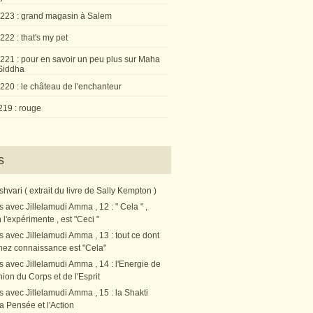
 223 : grand magasin à Salem
222 : that's my pet
 221 : pour en savoir un peu plus sur Maha
Siddha
220 : le château de l'enchanteur
219 : rouge
s
vari ( extrait du livre de Sally Kempton )
s avec Jillelamudi Amma , 12 : " Cela " ,
l'expérimente , est "Ceci "
s avec Jillelamudi Amma , 13 : tout ce dont
nez connaissance est "Cela"
s avec Jillelamudi Amma , 14 : l'Energie de
nion du Corps et de l'Esprit
s avec Jillelamudi Amma , 15 : la Shakti
a Pensée et l'Action