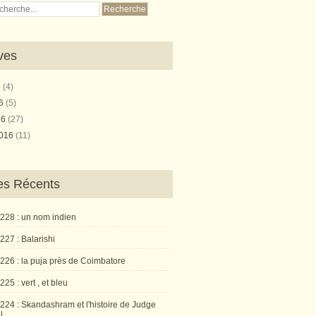
ves
6
(4)
16
(5)
16
(27)
2016
(11)
les Récents
 228 : un nom indien
227 : Balarishi
 226 : la puja près de Coimbatore
225 : vert , et bleu
224 : Skandashram et l'histoire de Judge
l