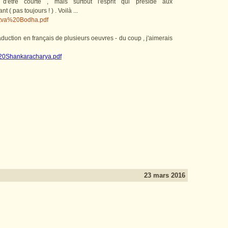
d'être courte , mais surtout l'esprit qui préside aux
( pas toujours ! ) . Voilà ...
attva%20Bodha.pdf
traduction en français de plusieurs oeuvres - du coup , j'aimerais
i%20Shankaracharya.pdf
23 mars 2016