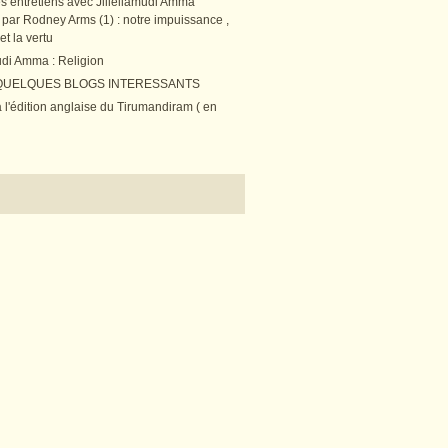
es entretiens avec Jillellamudi Amma
s par Rodney Arms (1) : notre impuissance ,
et la vertu
udi Amma : Religion
 QUELQUES BLOGS INTERESSANTS
 l'édition anglaise du Tirumandiram ( en