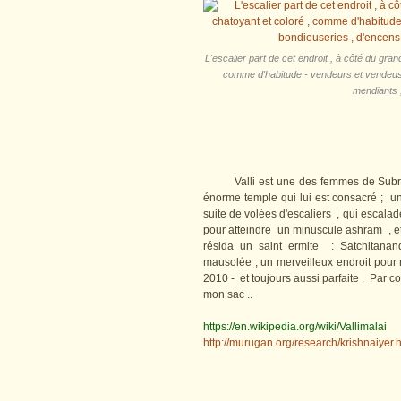
L'escalier part de cet endroit , à côté du gran
comme d'habitude - vendeurs et vendeuses
mendiants ,
Valli est une des femmes de Subraman
énorme temple qui lui est consacré ; u
suite de volées d'escaliers , qui escalade
pour atteindre un minuscule ashram , et
résida un saint ermite : Satchitana
mausolée ; un merveilleux endroit pour
2010 - et toujours aussi parfaite . Par con
mon sac ..
https://en.wikipedia.org/wiki/Vallimalai
http://murugan.org/research/krishnaiyer.