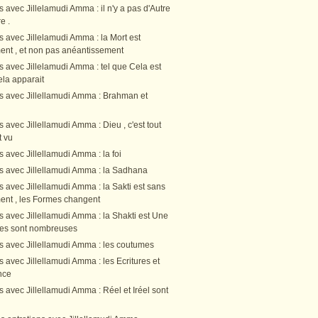
s avec Jillelamudi Amma : il n'y a pas d'Autre
e .
s avec Jillelamudi Amma : la Mort est
nt , et non pas anéantissement
s avec Jillelamudi Amma : tel que Cela est
Cela apparait
ns avec Jillellamudi Amma : Brahman et
s avec Jillellamudi Amma : Dieu , c'est tout
t vu
s avec Jillellamudi Amma : la foi
ns avec Jillellamudi Amma : la Sadhana
s avec Jillellamudi Amma : la Sakti est sans
nt , les Formes changent
s avec Jillellamudi Amma : la Shakti est Une
rmes sont nombreuses
ns avec Jillellamudi Amma : les coutumes
s avec Jillellamudi Amma : les Ecritures et
nce
s avec Jillellamudi Amma : Réel et Iréel sont