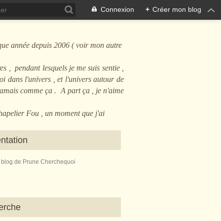
Connexion
+
Créer mon blog
que année depuis 2006 ( voir mon autre
es , pendant lesquels je me suis sentie ,
i dans l'univers , et l'univers autour de
 jamais comme ça . A part ça , je n'aime
Chapelier Fou , un moment que j'ai
ntation
e blog de Prune Cherchequoi
erche