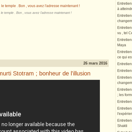
Entretien
à atteindr
 le temple . Bon , vous avez l'adresse maintenant !
Entretien
changeme
Entretien
vu , tel 
Entretie
Maya
Entretien
ce qui es
26 mars 2016
Entretien
Entretie
rti Stotram ; bonheur de l'illusion
Entretien
changeme
Entretien
; les fo
Entretie
Entretien
l'expérie
Entretien
Shakti