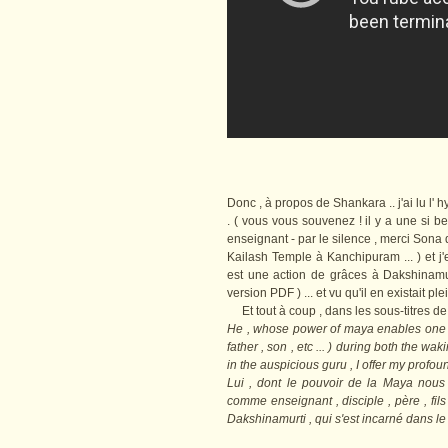
Donc , à propos de Shankara .. j'ai lu l' h
. ( vous vous souvenez ! il y a une si b
enseignant - par le silence , merci Sona de
Kailash Temple à Kanchipuram ... ) et j
est une action de grâces à Dakshinamur
version PDF ) ... et vu qu'il en existait ple
Et tout à coup , dans les sous-titres de l
He , whose power of maya enables one to 
father , son , etc ... ) during both the 
in the auspicious guru , I offer my profou
Lui , dont le pouvoir de la Maya nous
comme enseignant , disciple , père , fils 
Dakshinamurti , qui s'est incarné dans le 