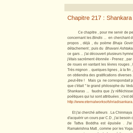
Chapitre 217 : Shankara 
Ce chapitre , pour me servir de pen
concernant les
Bindis
... en cherchant d
propos , déjà , du poème
Bhaja Gov
détachement ; puis du
Bhavani Ashtak
ce gars ... j'ai découvert plusieurs hymnes
j'étais sacrément étonnée - Prenez , pa
de roues en vantant les lèvres rouges , l
Très mignon .. quelques lignes , à la fin
on obtiendra des gratifications diverses 
,peut-être ! Mais ça ne correspondait pa
que c'était " le grand philosophe du Veda
Shankaras ... faudra que j'y réfléchiss
poétiques qui lui sont attribuées ; c'est d
http://www.eternalworksofshriadisankara
Et j'ai cherché ailleurs . La Chinmaya M
d'acquérir un cours par C.D , j'ai besoin
de Tattva Boddha est épuisée . J'ai 
Ramakrishna Matt , comme por les YogaSutr