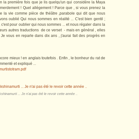
en la première fois que je lis quelqu'un qui considère la Maya
rdement ! Quel allégement ! Parce que , si vous prenez la
e la vie comme pièce de théâtre ,parabole qui dit que nous
ns oublié Qui nous sommes en réalité ... C'est bien gentil ;
 c'est pour oublier qui nous sommes ... et nous régaler dans la
ieurs autres traductions de ce verset - mais en général , elles
? Je vous en reparle dans dix ans , j'aurai fait des progrès en
ncore mieux ! en anglais toutefois . Enfin , le bonheur du rat de
ommenté et expliqué ...
urtistotram.pdf
inamurti ... Je n'ai pas été le revoir cette année ..