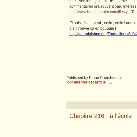
une version , dont le mérite est 
commentaires m'a souvent paru intéressant 
http://www.healthmantra.com/lifestyle/T
Et puis , finalement , enfin , enfin ! une 
bien trouver ça en bouquin !
http://gaurakrishna.org/Traductions/Sr
Published by Prune Cherchequoi
commenter cet article
…
Chapitre 216 : à l'école