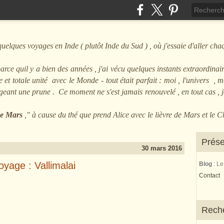
ques voyages en Inde ( plutôt Inde du Sud ) , où j'essaie d'aller cha
arce quil y a bien des années , j'ai vécu quelques instants extraordinair
et totale unité avec le Monde - tout était parfait : moi , l'univers , mo
angeant une prune . Ce moment ne s'est jamais renouvelé , en tout cas ,
 de Mars
," à cause du thé que prend Alice avec le lièvre de Mars et le 
Prése
30 mars 2016
oyage : Vallimalai
Blog
: L
Contact
Rech