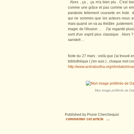
Alors , ça , ça m'a bien plu . C'est bi
comme une grâce et pas comme un emme
parabole tellement courante en Inde d
qui ne sommes que les acteurs nous avo
mais quand on va au théâtre ,justement ,
magie de l'illusion ... J'ai regardé plus
sont d'un esprit plus classique . Alors 
sanskrit ...
Note du 27 mars : voilà que j'ai trouvé e
bibliothéque ( j'en suis ) , chaque mot c
http://www.arshabodha.org/shridakshinam
Mon image préférée de Daksh
Published by Prune Cherchequoi
commenter cet article
…