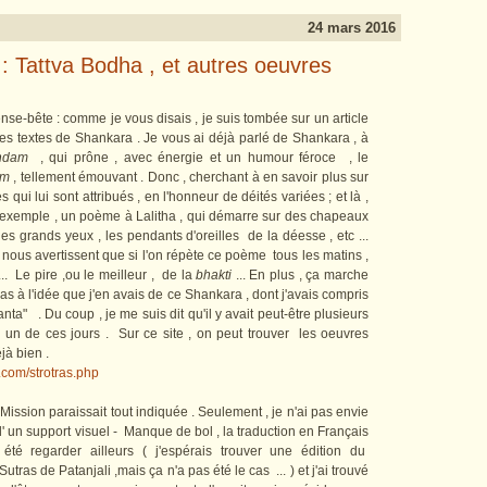
24 mars 2016
: Tattva Bodha , et autres oeuvres
se-bête : comme je vous disais , je suis tombée sur un article
es textes de Shankara . Je vous ai déjà parlé de Shankara , à
indam
, qui prône , avec énergie et un humour féroce , le
am
, tellement
émouvant . Donc , cherchant à en savoir plus sur
 qui lui sont attribués , en l'honneur de déités variées ; et là ,
r exemple , un poème à Lalitha , qui démarre sur des chapeaux
es grands yeux , les pendants d'oreilles de la déesse , etc ...
 , nous avertissent que si l'on répète ce poème tous les matins ,
... Le pire ,ou le meilleur , de la
bhakti
... En plus , ça marche
s à l'idée que j'en avais de ce Shankara , dont j'avais compris
nta" . Du coup , je me suis dit qu'il y avait peut-être plusieurs
e un de ces jours . Sur ce site , on peut trouver les oeuvres
éjà bien .
.com/strotras.php
ission paraissait tout indiquée . Seulement , je n'ai pas envie
 d' un support visuel - Manque de bol , la traduction en Français
été regarder ailleurs ( j'espérais trouver une édition du
as de Patanjali ,mais ça n'a pas été le cas ... ) et j'ai trouvé