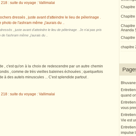
Chapitre
Chapitre 
Chapitre
essés , juste avant d'atteindre le lieu de pélerinage . Je n'ai pas pris
Ananda 
 de l'ashram même ,j'aurais du ..
Chapitre 
chapitre 
, c'est qu'on à la choix de redescendre par un autre chemin
Page
ondis , comme de très vieilles baleines échouées ; quelquefois
 à des autels minuscules ... C'est splendide partout .
Bhuvanesh
Entretien
quand on 
Entretien
vous pre
Entretien
Vie est u
Entretien
impulse l